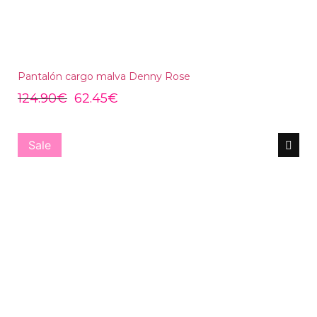
Pantalón cargo malva Denny Rose
124.90
€
62.45
€
Sale