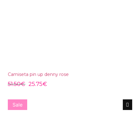
Camiseta pin up denny rose
51.50
€
25.75
€
Sale