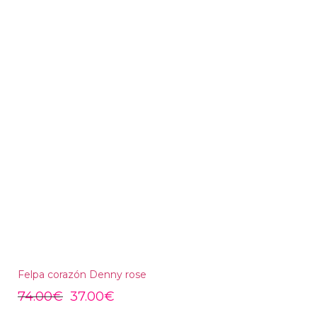
Felpa corazón Denny rose
74.00
€
37.00
€