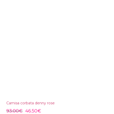
Camisa corbata denny rose
93.00
€
46.50
€