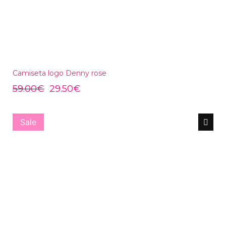
Camiseta logo Denny rose
59.00
€
29.50
€
Sale