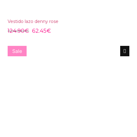
Vestido lazo denny rose
124.90
€
62.45
€
Sale