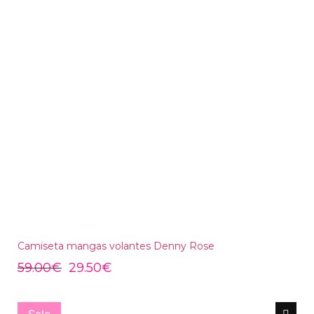
Camiseta mangas volantes Denny Rose
59.00
€
29.50
€
Sale