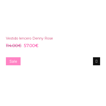
Vestido lencero Denny Rose
114.00
€
57.00
€
Sale