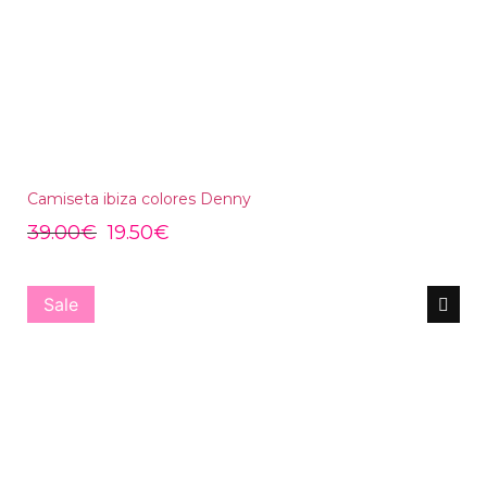
Camiseta ibiza colores Denny
39.00
€
19.50
€
Sale