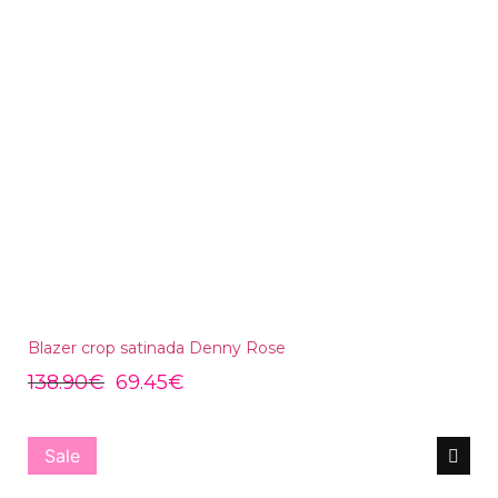
Blazer crop satinada Denny Rose
138.90
€
69.45
€
Sale