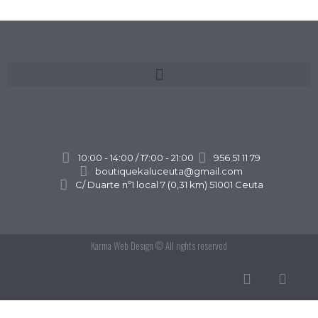
10:00 - 14:00 / 17:00 - 21:00
956 51 11 79
boutiquekaluceuta@gmail.com
C/ Duarte nº1 local 7 (0,31 km) 51001 Ceuta
Karma Web Design
© All rights reserved