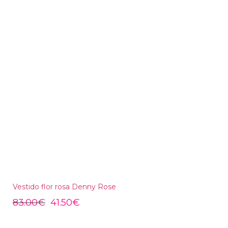
Vestido flor rosa Denny Rose
83.00
€
41.50
€