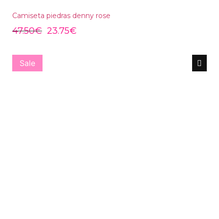
Camiseta piedras denny rose
47.50
€
23.75
€
Sale