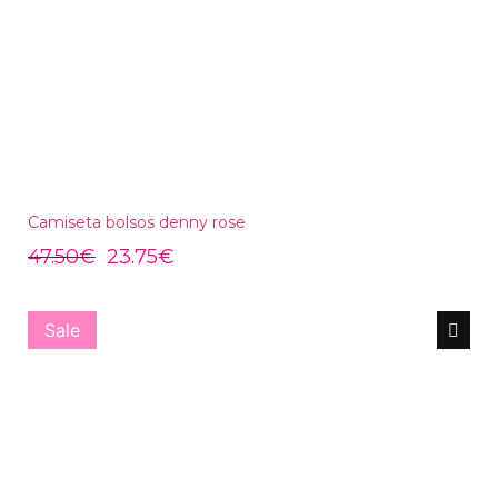
Camiseta bolsos denny rose
47.50
€
23.75
€
Sale