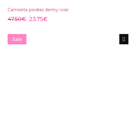
Camiseta piedras denny rose
47.50
€
23.75
€
Sale