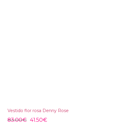
Vestido flor rosa Denny Rose
83.00
€
41.50
€