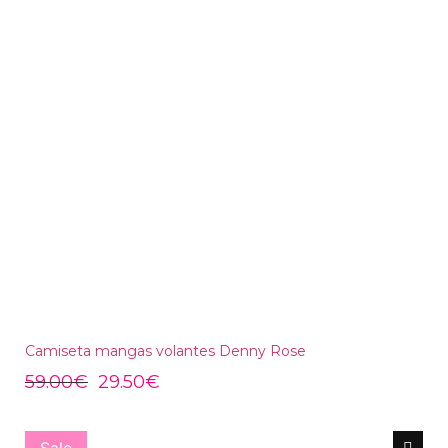
Camiseta mangas volantes Denny Rose
59.00
€
29.50
€
Sale