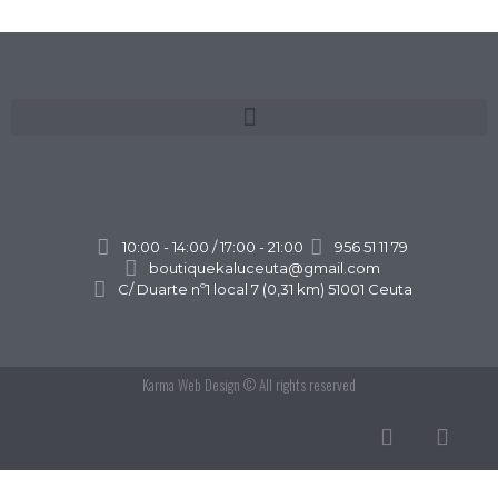
10:00 - 14:00 / 17:00 - 21:00
956 51 11 79
boutiquekaluceuta@gmail.com
C/ Duarte nº1 local 7 (0,31 km) 51001 Ceuta
Karma Web Design
© All rights reserved