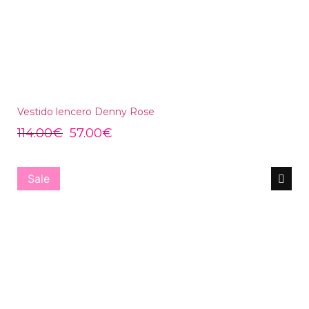
Vestido lencero Denny Rose
114.00
€
57.00
€
Sale