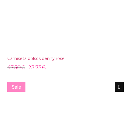
Camiseta bolsos denny rose
47.50
€
23.75
€
Sale