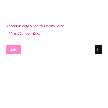
Pantalón cargo malva Denny Rose
124.90
€
62.45
€
Sale