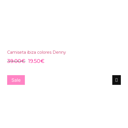
Camiseta ibiza colores Denny
39.00
€
19.50
€
Sale