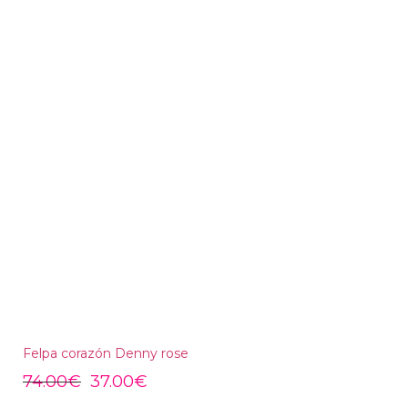
Felpa corazón Denny rose
74.00
€
37.00
€