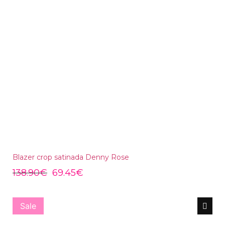
Blazer crop satinada Denny Rose
138.90
€
69.45
€
Sale