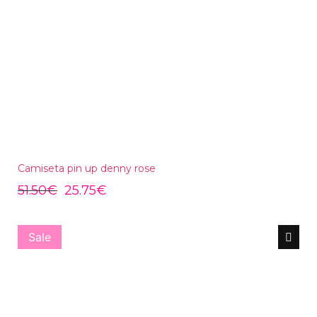
Camiseta pin up denny rose
51.50
€
25.75
€
Sale