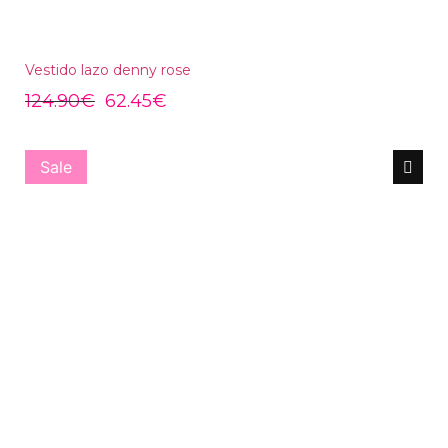
Vestido lazo denny rose
124.90
€
62.45
€
Sale