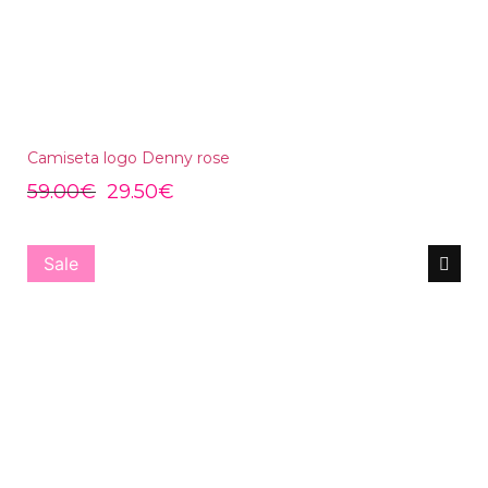
Camiseta logo Denny rose
59.00
€
29.50
€
Sale