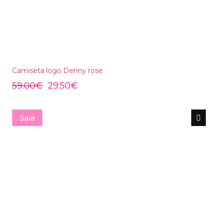
Camiseta logo Denny rose
59.00
€
29.50
€
Sale