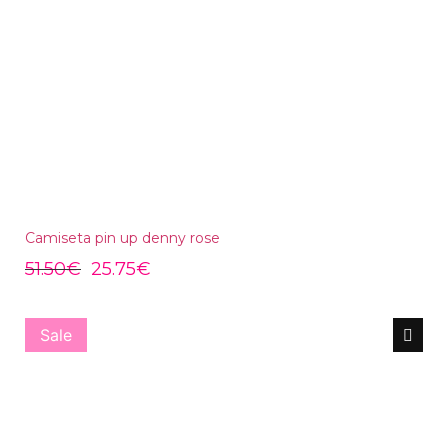
Camiseta pin up denny rose
51.50
€
25.75
€
Sale