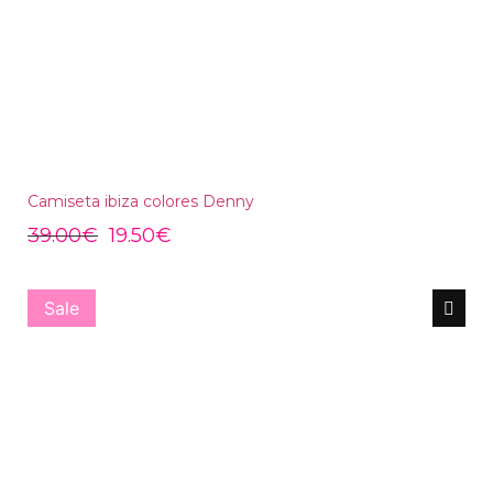
Camiseta ibiza colores Denny
39.00
€
19.50
€
Sale