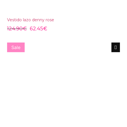
Vestido lazo denny rose
124.90
€
62.45
€
Sale