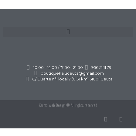
10:00 - 14:00 / 17:00 - 21:00
956 51 11 79
boutiquekaluceuta@gmail.com
C/ Duarte nº1 local 7 (0,31 km) 51001 Ceuta
Karma Web Design
© All rights reserved