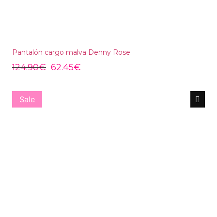
Pantalón cargo malva Denny Rose
124.90
€
62.45
€
Sale