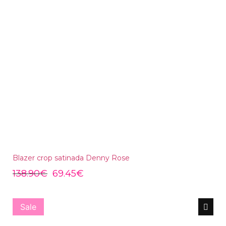
Blazer crop satinada Denny Rose
138.90
€
69.45
€
Sale