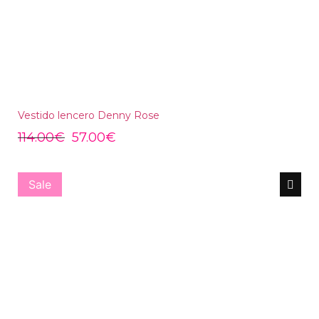
Vestido lencero Denny Rose
114.00
€
57.00
€
Sale