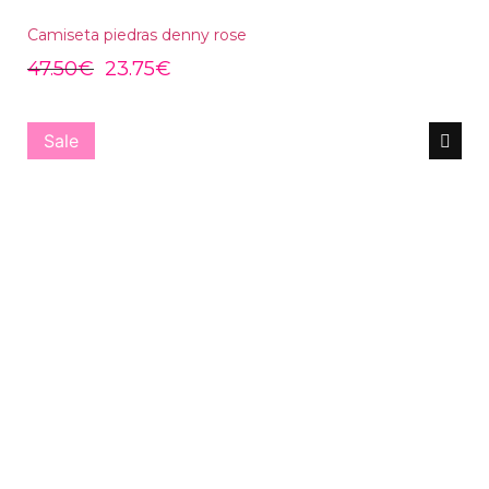
Camiseta piedras denny rose
47.50
€
23.75
€
Sale