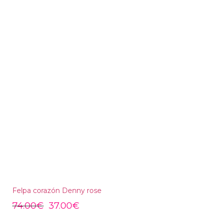
Felpa corazón Denny rose
74.00
€
37.00
€