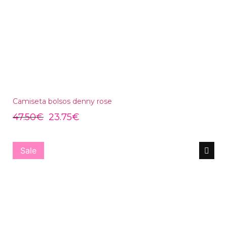
Camiseta bolsos denny rose
47.50
€
23.75
€
Sale