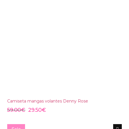
Camiseta mangas volantes Denny Rose
59.00
€
29.50
€
Sale