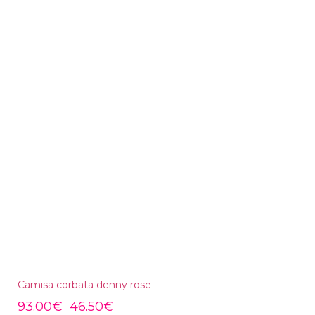
Camisa corbata denny rose
93.00
€
46.50
€