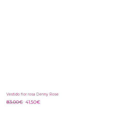
Vestido flor rosa Denny Rose
83.00
€
41.50
€