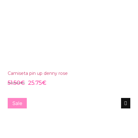
Camiseta pin up denny rose
51.50
€
25.75
€
Sale