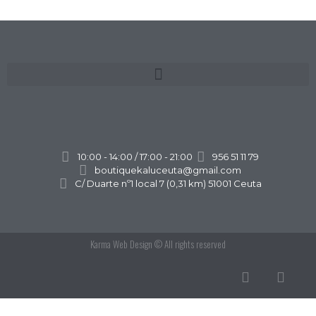
10:00 - 14:00 / 17:00 - 21:00
956 51 11 79
boutiquekaluceuta@gmail.com
C/ Duarte nº1 local 7 (0,31 km) 51001 Ceuta
Karma Web Design
© All rights reserved