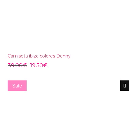
Camiseta ibiza colores Denny
39.00
€
19.50
€
Sale