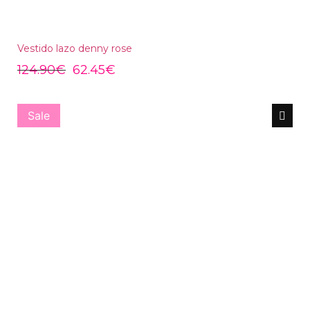
Vestido lazo denny rose
124.90
€
62.45
€
Sale