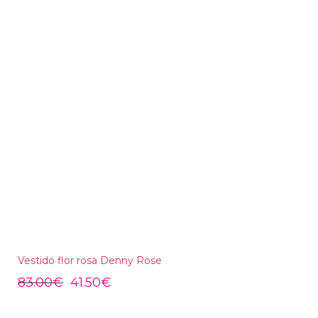
Vestido flor rosa Denny Rose
83.00
€
41.50
€