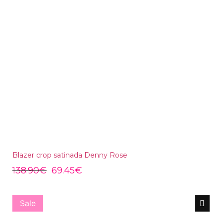
Blazer crop satinada Denny Rose
138.90
€
69.45
€
Sale