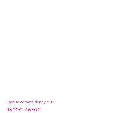
Camisa corbata denny rose
93.00
€
46.50
€