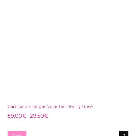
Camiseta mangas volantes Denny Rose
59.00
€
29.50
€
Sale