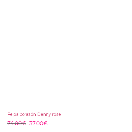
Felpa corazón Denny rose
74.00
€
37.00
€