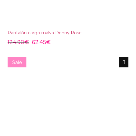
Pantalón cargo malva Denny Rose
124.90
€
62.45
€
Sale