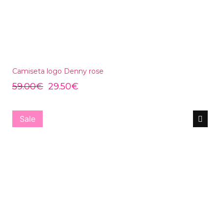
Camiseta logo Denny rose
59.00
€
29.50
€
Sale