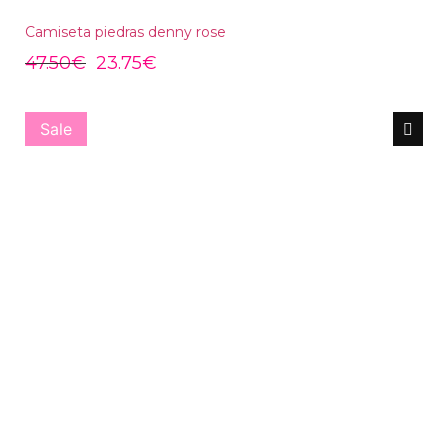
Camiseta piedras denny rose
47.50
€
23.75
€
Sale