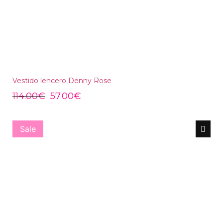
Vestido lencero Denny Rose
114.00
€
57.00
€
Sale