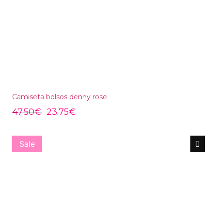
Camiseta bolsos denny rose
47.50
€
23.75
€
Sale