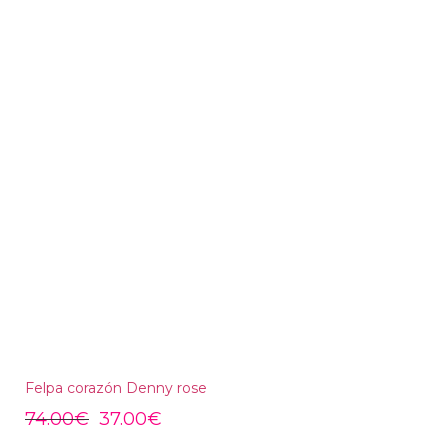
Felpa corazón Denny rose
74.00
€
37.00
€