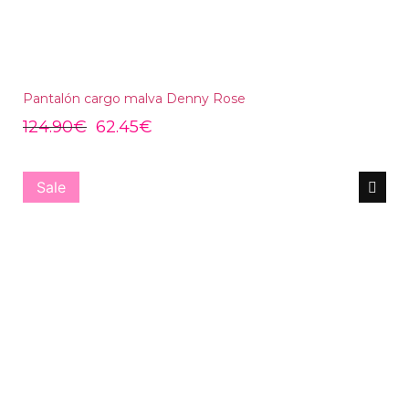
Pantalón cargo malva Denny Rose
124.90
€
62.45
€
Sale