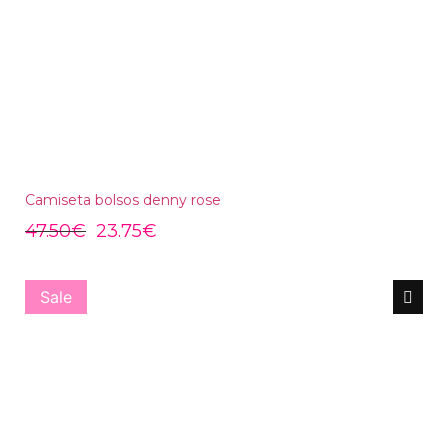
Camiseta bolsos denny rose
47.50
€
23.75
€
Sale