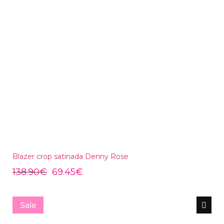
Blazer crop satinada Denny Rose
138.90
€
69.45
€
Sale