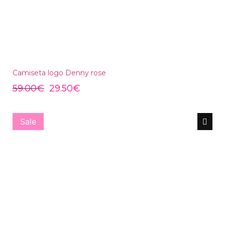
Camiseta logo Denny rose
59.00
€
29.50
€
Sale