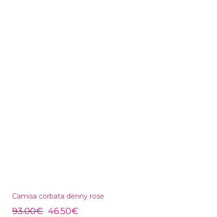
Camisa corbata denny rose
93.00
€
46.50
€