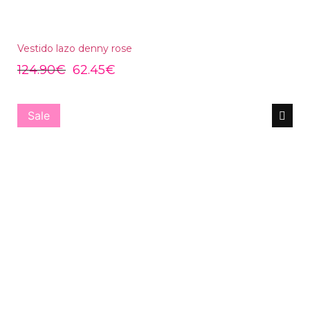
Vestido lazo denny rose
124.90
€
62.45
€
Sale