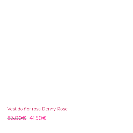
Vestido flor rosa Denny Rose
83.00
€
41.50
€