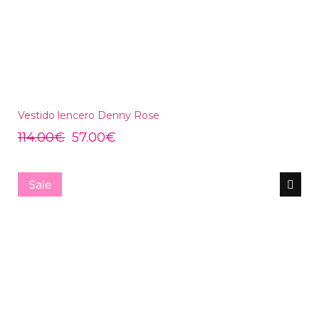
Vestido lencero Denny Rose
114.00
€
57.00
€
Sale