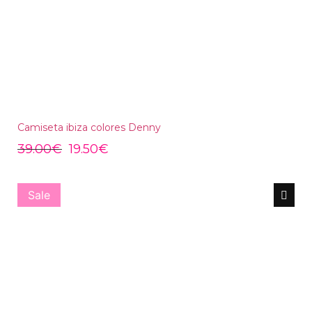
Camiseta ibiza colores Denny
39.00
€
19.50
€
Sale