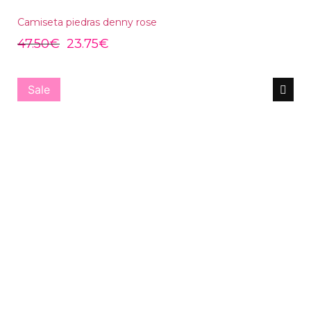
Camiseta piedras denny rose
47.50
€
23.75
€
Sale