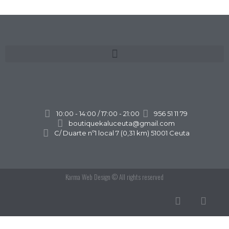
10:00 - 14:00 / 17:00 - 21:00
956 51 11 79
boutiquekaluceuta@gmail.com
C/ Duarte nº1 local 7 (0,31 km) 51001 Ceuta
Karma Web Design
© All rights reserved