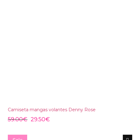
Camiseta mangas volantes Denny Rose
59.00
€
29.50
€
Sale