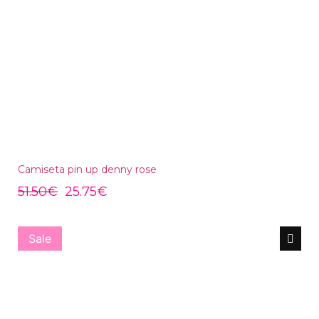
Camiseta pin up denny rose
51.50
€
25.75
€
Sale