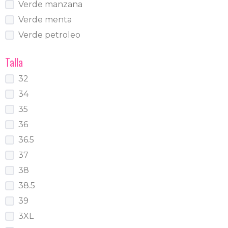
Verde manzana
Verde menta
Verde petroleo
Talla
32
34
35
36
36.5
37
38
38.5
39
3XL