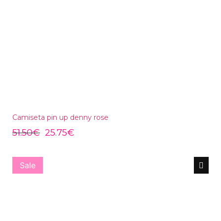
Camiseta pin up denny rose
51.50
€
25.75
€
Sale