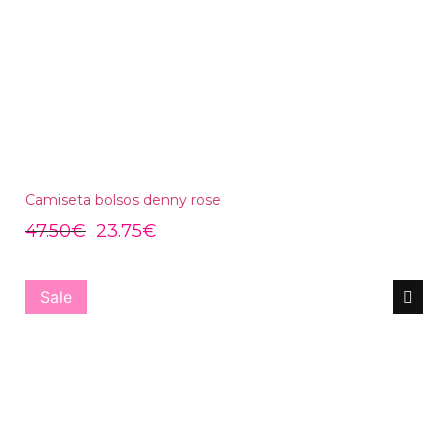
Camiseta bolsos denny rose
47.50
€
23.75
€
Sale