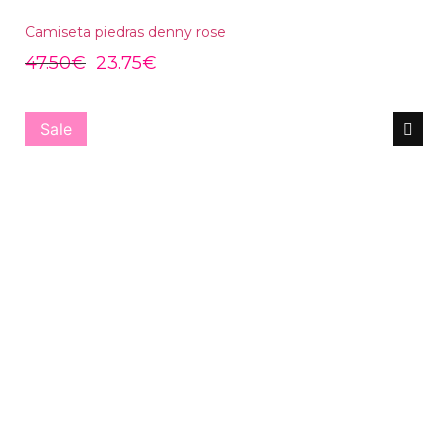
Camiseta piedras denny rose
47.50
€
23.75
€
Sale