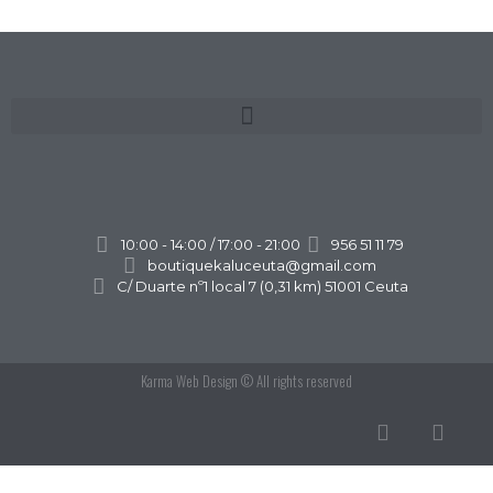
10:00 - 14:00 / 17:00 - 21:00
956 51 11 79
boutiquekaluceuta@gmail.com
C/ Duarte nº1 local 7 (0,31 km) 51001 Ceuta
Karma Web Design
© All rights reserved