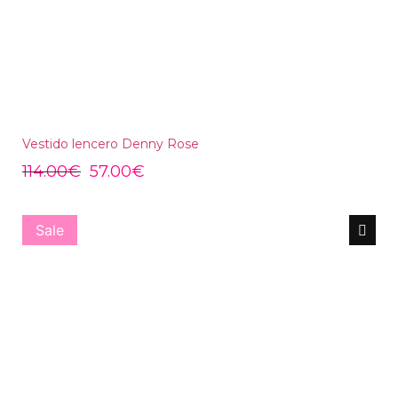
Vestido lencero Denny Rose
114.00
€
57.00
€
Sale