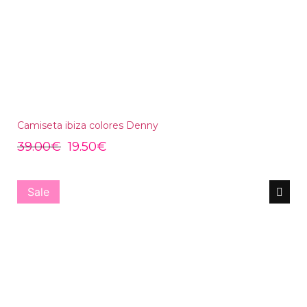
Camiseta ibiza colores Denny
39.00
€
19.50
€
Sale