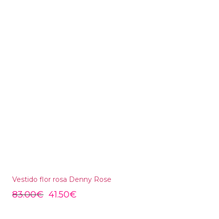
Vestido flor rosa Denny Rose
83.00
€
41.50
€