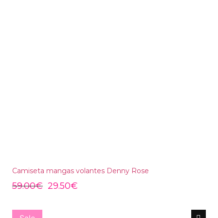
Camiseta mangas volantes Denny Rose
59.00
€
29.50
€
Sale