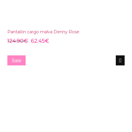
Pantalón cargo malva Denny Rose
124.90
€
62.45
€
Sale