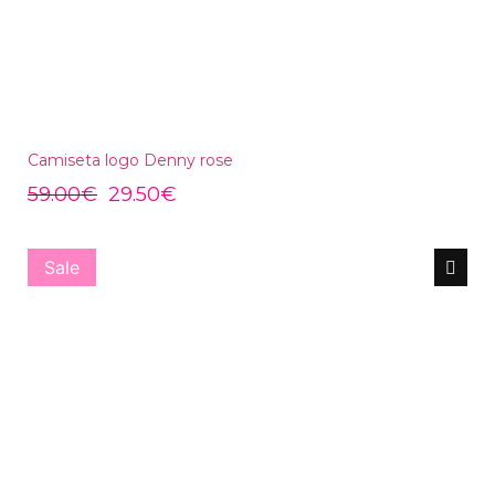
Camiseta logo Denny rose
59.00
€
29.50
€
Sale