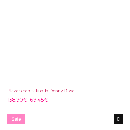
Blazer crop satinada Denny Rose
138.90
€
69.45
€
Sale