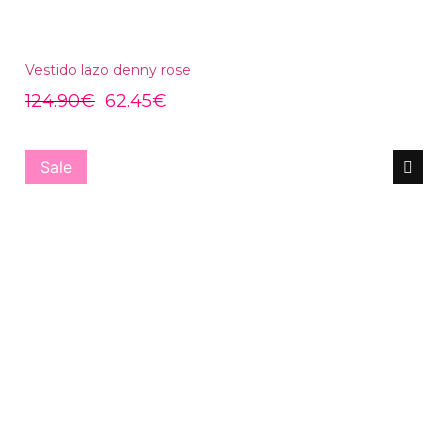
Vestido lazo denny rose
124.90
€
62.45
€
Sale