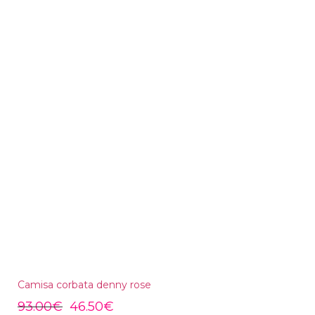
Camisa corbata denny rose
93.00
€
46.50
€