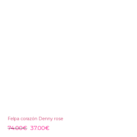
Felpa corazón Denny rose
74.00
€
37.00
€