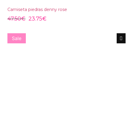
Camiseta piedras denny rose
47.50
€
23.75
€
Sale