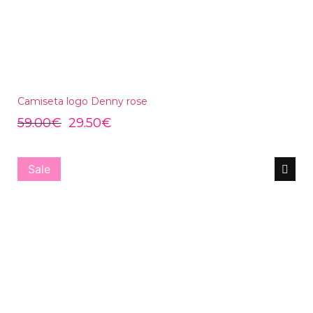
Camiseta logo Denny rose
59.00
€
29.50
€
Sale