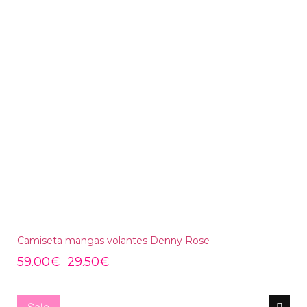
Camiseta mangas volantes Denny Rose
59.00
€
29.50
€
Sale