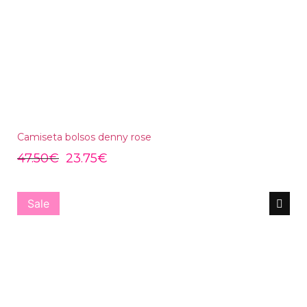
Camiseta bolsos denny rose
47.50
€
23.75
€
Sale