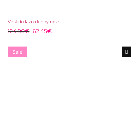
Vestido lazo denny rose
124.90
€
62.45
€
Sale