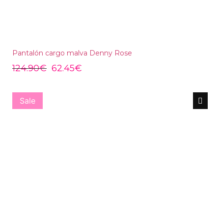
Pantalón cargo malva Denny Rose
124.90
€
62.45
€
Sale