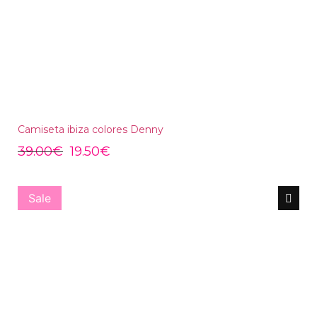
Camiseta ibiza colores Denny
39.00
€
19.50
€
Sale