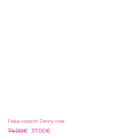
Felpa corazón Denny rose
74.00
€
37.00
€