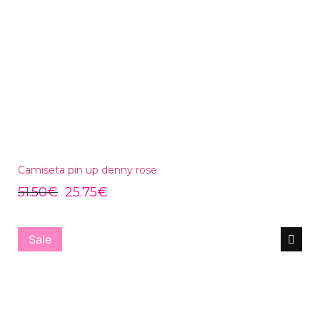
Camiseta pin up denny rose
51.50
€
25.75
€
Sale