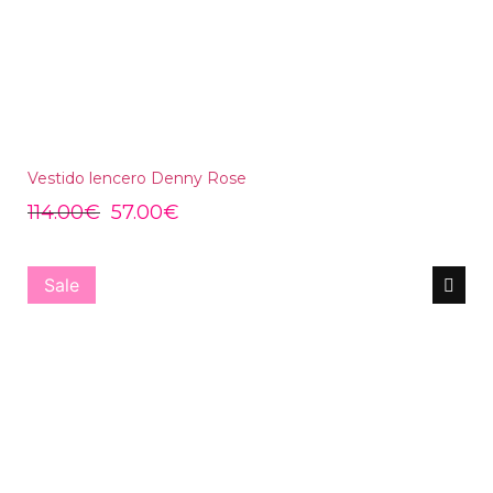
Vestido lencero Denny Rose
114.00
€
57.00
€
Sale