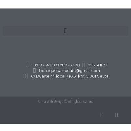
10:00 - 14:00 / 17:00 - 21:00
956 51 11 79
boutiquekaluceuta@gmail.com
C/ Duarte nº1 local 7 (0,31 km) 51001 Ceuta
Karma Web Design
© All rights reserved