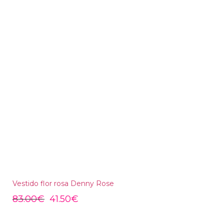
Vestido flor rosa Denny Rose
83.00
€
41.50
€