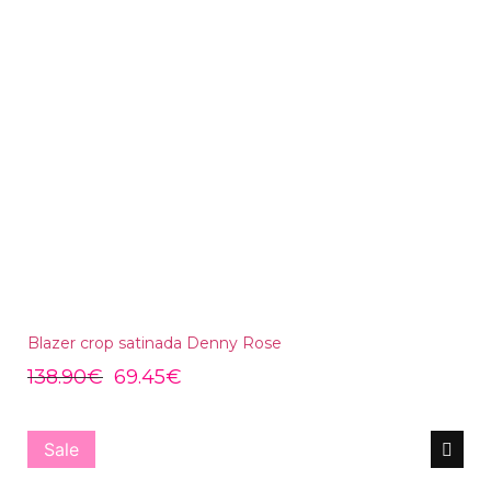
Blazer crop satinada Denny Rose
138.90
€
69.45
€
Sale