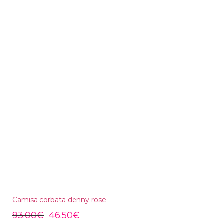
Camisa corbata denny rose
93.00
€
46.50
€