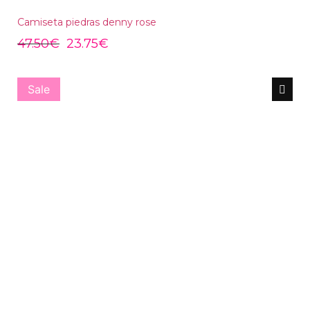
Camiseta piedras denny rose
47.50
€
23.75
€
Sale