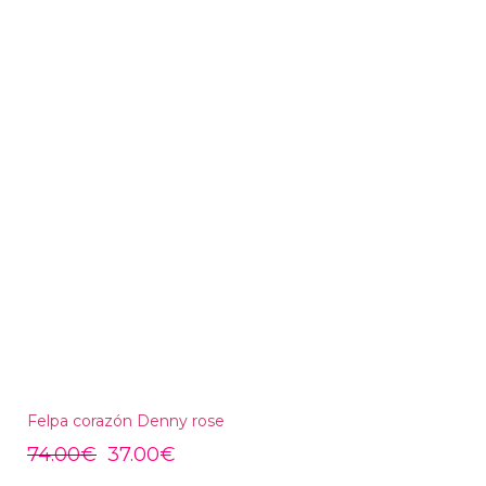
Felpa corazón Denny rose
74.00
€
37.00
€