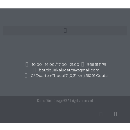
10:00 - 14:00 / 17:00 - 21:00
956 51 11 79
boutiquekaluceuta@gmail.com
C/ Duarte nº1 local 7 (0,31 km) 51001 Ceuta
Karma Web Design
© All rights reserved