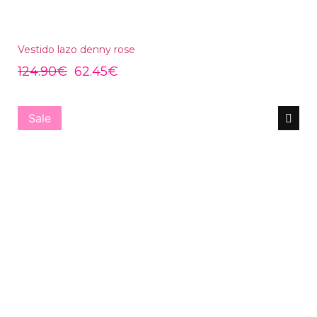
Vestido lazo denny rose
124.90
€
62.45
€
Sale