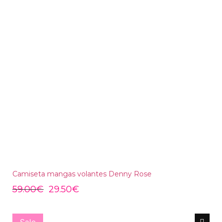
Camiseta mangas volantes Denny Rose
59.00
€
29.50
€
Sale