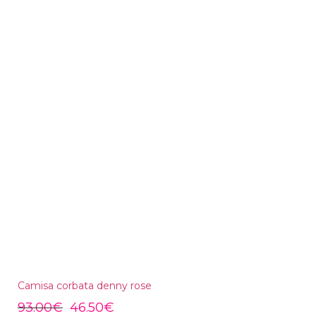
Camisa corbata denny rose
93.00
€
46.50
€