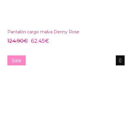
Pantalón cargo malva Denny Rose
124.90
€
62.45
€
Sale