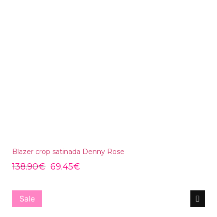
Blazer crop satinada Denny Rose
138.90
€
69.45
€
Sale