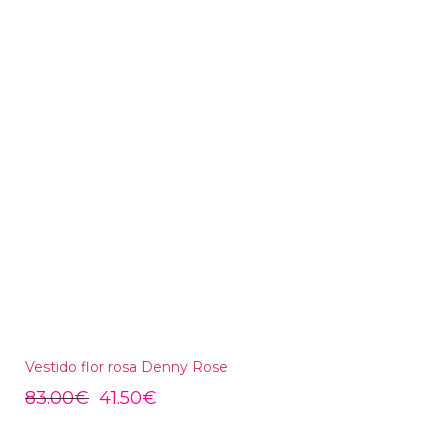
Vestido flor rosa Denny Rose
83.00
€
41.50
€