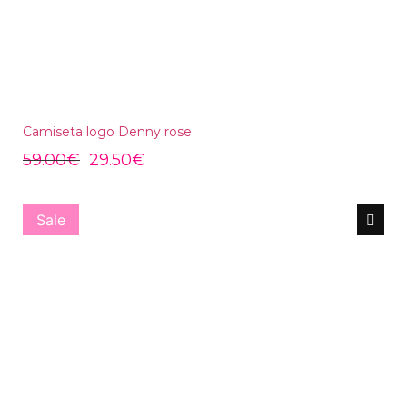
Camiseta logo Denny rose
59.00
€
29.50
€
Sale