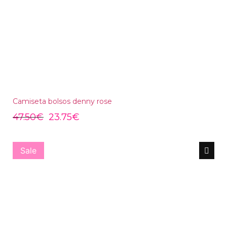
Camiseta bolsos denny rose
47.50
€
23.75
€
Sale