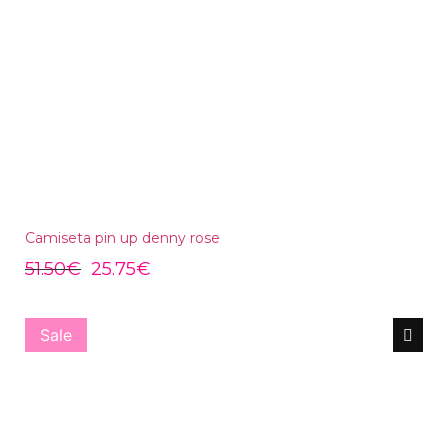
Camiseta pin up denny rose
51.50
€
25.75
€
Sale