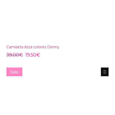
Camiseta ibiza colores Denny
39.00
€
19.50
€
Sale